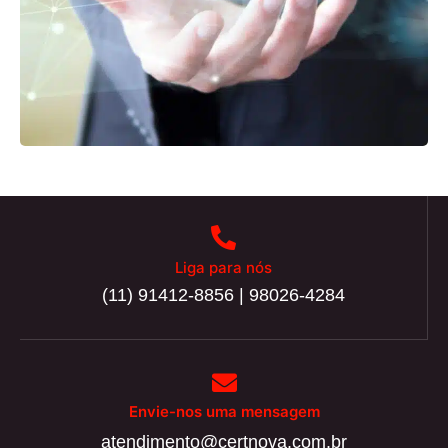
Liga para nós
(11) 91412-8856 | 98026-4284
Envie-nos uma mensagem
atendimento@certnova.com.br